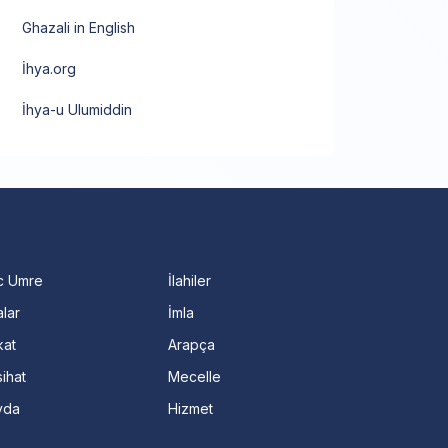
Ghazali in English
İhya.org
İhya-u Ulumiddin
c Umre
İlahiler
lar
İmla
kat
Arapça
ihat
Mecelle
vda
Hizmet