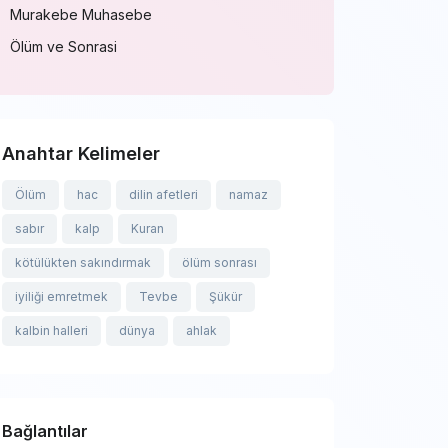
Murakebe Muhasebe
Ölüm ve Sonrasi
Anahtar Kelimeler
Ölüm
hac
dilin afetleri
namaz
sabır
kalp
Kuran
kötülükten sakındırmak
ölüm sonrası
iyiliği emretmek
Tevbe
Şükür
kalbin halleri
dünya
ahlak
Bağlantılar