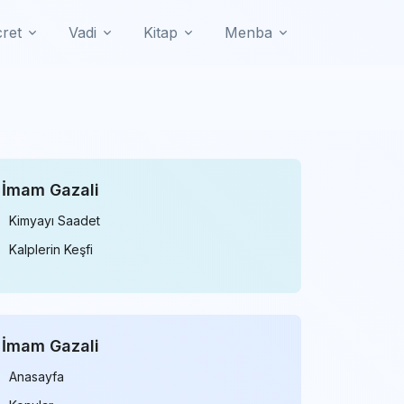
cret
Vadi
Kitap
Menba
İmam Gazali
Kimyayı Saadet
Kalplerin Keşfi
İmam
Gazali
Anasayfa