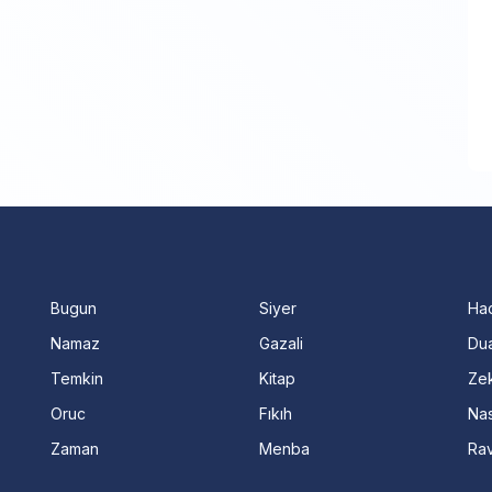
Bugun
Siyer
Ha
Namaz
Gazali
Dua
Temkin
Kitap
Ze
Oruc
Fıkıh
Nas
Zaman
Menba
Ra