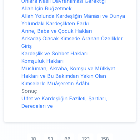
Onlara Nasıl Davranılması Gerektiği
Allah İçin Buğzetmek
Allah Yolunda Kardeşliğin Mânâsı ve Dünya
Yolundaki Kardeşlikten Farkı
Anne, Baba ve Çocuk Hakları
Arkadaş Olacak Kimsede Aranan Özellikler
Giriş
Kardeşlik ve Sohbet Hakları
Komşuluk Hakları
Müslüman, Akraba, Komşu ve Mülkiyet
Hakları ve Bu Bakımdan Yakın Olan
Kimselerle Muâşeretin Âdâbı.
Sonuç
Ülfet ve Kardeşliğin Fazileti, Şartları,
Dereceleri ve
18
53
88
123
158