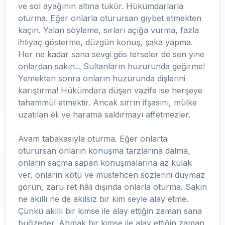
ve sol ayağının altına tükür. Hükümdarlarla
oturma. Eğer onlarla oturursan gıybet etmekten
kaçın. Yalan söyleme, sırları açığa vurma, fazla
ihtiyaç gösterme, düzgün konuş, şaka yapma.
Her ne kadar sana sevgi gös terseler de sen yine
onlardan sakın... Sultanların huzurunda geğirme!
Yemekten sonra onların huzurunda dişlerini
karıştırma! Hükümdara düşen vazife ise herşeye
tahammül etmektir. Ancak sırrın ifşasını, mülke
uzatılan eli ve harama saldırmayı affetmezler.
Avam tabakasıyla oturma. Eğer onlarta
oturursan onların konuşma tarzlarına dalma,
onların saçma sapan konuşmalarına az kulak
ver, onların kötü ve müstehcen sözlerini duymaz
görün, zaru ret hâli dışında onlarla oturma. Sakın
ne akıllı ne de akılsız bir kim seyle alay etme.
Çünkü akıllı bir kimse ile alay ettiğin zaman sana
buğzeder. Ahmak bir kimse ile alay ettiğin zaman