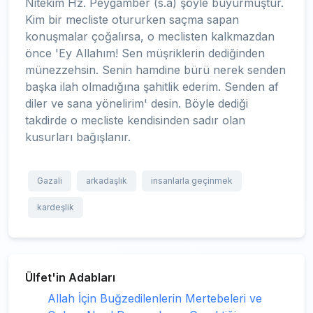
Nitekim Hz. Peygamber (s.a) şöyle buyurmuştur.
Kim bir mecliste otururken saçma sapan
konuşmalar çoğalırsa, o meclisten kalkmazdan
önce 'Ey Allahım! Sen müşriklerin dediğinden
münezzehsin. Senin hamdine bürü nerek senden
başka ilah olmadığına şahitlik ederim. Senden af
diler ve sana yönelirim' desin. Böyle dediği
takdirde o mecliste kendisinden sadır olan
kusurları bağışlanır.
Gazali
arkadaşlık
insanlarla geçinmek
kardeşlik
Ülfet'in Adabları
Allah İçin Buğzedilenlerin Mertebeleri ve