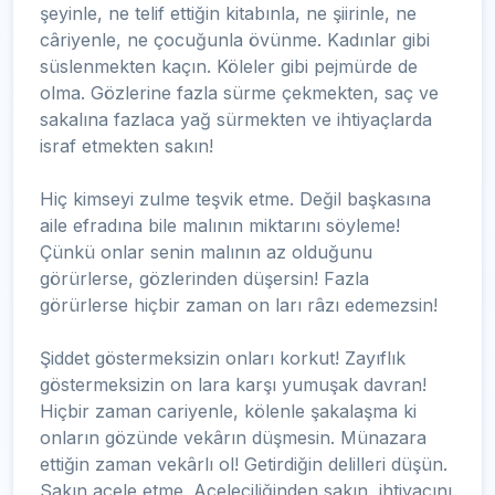
şeyinle, ne telif ettiğin kitabınla, ne şiirinle, ne
câriyenle, ne çocuğunla övünme. Kadınlar gibi
süslenmekten kaçın. Köleler gibi pejmürde de
olma. Gözlerine fazla sürme çekmekten, saç ve
sakalına fazlaca yağ sürmekten ve ihtiyaçlarda
israf etmekten sakın!
Hiç kimseyi zulme teşvik etme. Değil başkasına
aile efradına bile malının miktarını söyleme!
Çünkü onlar senin malının az olduğunu
görürlerse, gözlerinden düşersin! Fazla
görürlerse hiçbir zaman on ları râzı edemezsin!
Şiddet göstermeksizin onları korkut! Zayıflık
göstermeksizin on lara karşı yumuşak davran!
Hiçbir zaman cariyenle, kölenle şakalaşma ki
onların gözünde vekârın düşmesin. Münazara
ettiğin zaman vekârlı ol! Getirdiğin delilleri düşün.
Sakın acele etme. Aceleciliğinden sakın, ihtiyacını