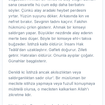
sana cesaretle hü cum edip daha berbatını
söyler. Çünkü alay aradaki heybet perdesini
yırtar. Yüzün suyunu döker. Arkasında kin ve
nefret bırakır. Sevginin tadını kaçırır. Fakihin
hükmünü çirkin gösterir. Ahmak bir kimseyi
saldırgan yapar. Büyükler nezdinde alay edenin
merte besi düşer. Böyle bir kimseye ehl-i takva
buğzeder. İstihzâ kalbi öldürür. İnsanı Hak
Teâlâ'dan uzaklaştırır. Gafleti doğurur. Zilleti
getirir. Hatıraları öldürür. Onunla ayıplar çoğalır.
Günahlar başgösterir.
Denildi ki: İstihzâ ancak akılsızlıktan veya
saldırganlıktan sadır olur'. Bir müslüman bir
mecliste istihza yapmaya veya fuzulî konuşmaya
mübtelâ olursa, o meclisten kalkarken Allah'ı
zikretme lidir.