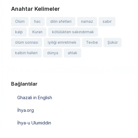
Anahtar Kelimeler
Ölüm
hac
dilin afetleri
namaz
sabır
kalp
Kuran
kötülükten sakındırmak
ölüm sonrası
iyiliği emretmek
Tevbe
Şükür
kalbin halleri
dünya
ahlak
Bağlantılar
Ghazali in English
İhya.org
İhya-u Ulumiddin