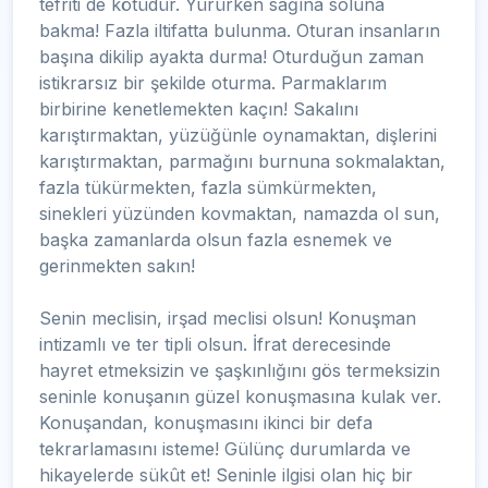
tefriti de kötüdür. Yürürken sağına soluna
bakma! Fazla iltifatta bulunma. Oturan insanların
başına dikilip ayakta durma! Oturduğun zaman
istikrarsız bir şekilde oturma. Parmaklarım
birbirine kenetlemekten kaçın! Sakalını
karıştırmaktan, yüzüğünle oynamaktan, dişlerini
karıştırmaktan, parmağını burnuna sokmalaktan,
fazla tükürmekten, fazla sümkürmekten,
sinekleri yüzünden kovmaktan, namazda ol sun,
başka zamanlarda olsun fazla esnemek ve
gerinmekten sakın!
Senin meclisin, irşad meclisi olsun! Konuşman
intizamlı ve ter tipli olsun. İfrat derecesinde
hayret etmeksizin ve şaşkınlığını gös termeksizin
seninle konuşanın güzel konuşmasına kulak ver.
Konuşandan, konuşmasını ikinci bir defa
tekrarlamasını isteme! Gülünç durumlarda ve
hikayelerde sükût et! Seninle ilgisi olan hiç bir