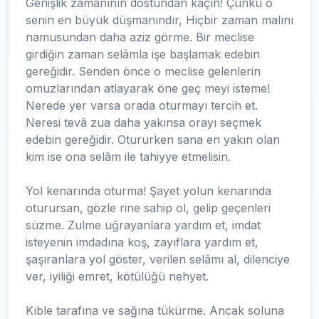
Genişlik zamanının dostundan kaçın! Çünkü o
senin en büyük düşmanındır, Hiçbir zaman malını
namusundan daha aziz görme. Bir meclise
girdiğin zaman selâmla işe başlamak edebin
gereğidir. Senden önce o meclise gelenlerin
omuzlarından atlayarak öne geç meyi isteme!
Nerede yer varsa orada oturmayı tercih et.
Neresi tevâ zua daha yakınsa orayı seçmek
edebin gereğidir. Otururken sana en yakın olan
kim ise ona selâm ile tahiyye etmelisin.
Yol kenarında oturma! Şayet yolun kenarında
oturursan, gözle rine sahip ol, gelip geçenleri
süzme. Zulme uğrayanlara yardım et, imdat
isteyenin imdadına koş, zayıflara yardım et,
şaşıranlara yol göster, verilen selâmı al, dilenciye
ver, iyiliği emret, kötülüğü nehyet.
Kıble tarafına ve sağına tükürme. Ancak soluna