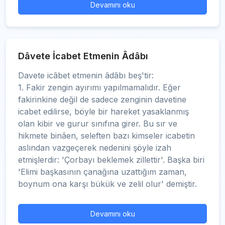
Devamını oku
Dâvete İcabet Etmenin Âdâbı
Davete icâbet etmenin âdâbı beş'tir:
1. Fakir zengin ayırımı yapılmamalıdır. Eğer
fakirinkine değil de sadece zenginin davetine
icabet edilirse, böyle bir hareket yasaklanmış
olan kibir ve gurur sınıfına girer. Bu sır ve
hikmete binâen, seleften bazı kimseler icabetin
aslından vazgeçerek nedenini şöyle izah
etmişlerdir: 'Çorbayı beklemek zillettir'. Başka biri
'Elimi başkasının çanağına uzattığım zaman,
boynum ona karşı bükük ve zelil olur' demiştir.
Devamını oku