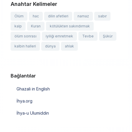
Anahtar Kelimeler
Ölüm
hac
dilin afetleri
namaz
sabır
kalp
Kuran
kötülükten sakındırmak
ölüm sonrası
iyiliği emretmek
Tevbe
Şükür
kalbin halleri
dünya
ahlak
Bağlantılar
Ghazali in English
İhya.org
İhya-u Ulumiddin