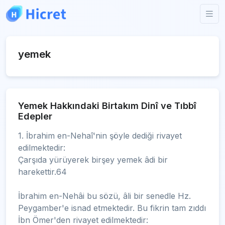
yemek
Yemek Hakkındaki Birtakım Dinî ve Tıbbî
Edepler
1. İbrahim en-Nehaî'nin şöyle dediği rivayet
edilmektedir:
Çarşıda yürüyerek birşey yemek âdi bir
harekettir.64
İbrahim en-Nehâi bu sözü, âli bir senedle Hz.
Peygamber'e isnad etmektedir. Bu fikrin tam zıddı
İbn Ömer'den rivayet edilmektedir: